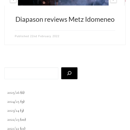
Diapason reviews Metz Idomeneo
Published
22nd February 2022
Search
2025/26
(6)
2024/25
(9)
2023/24
(3)
2022/23
(10)
2021/22
(11)